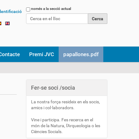
Cerca
només a la secció actual
dentificació
Cerca avançada…
Contacte
Premi JVC
papallones.pdf
Fer-se soci /socia
La nostra força resideix en els socis,
amics i col·laboradors.
Vine i participa. Fes recerca en el
món de la Natura, l'Arqueologia o les
Ciències Socials.