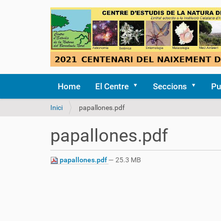
Home
El Centre
Seccions
Pu
S
Inici
papallones.pdf
o
u
papallones.pdf
a
:
papallones.pdf
— 25.3 MB