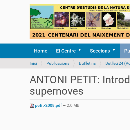
Home
El Centre
Seccions
Pu
S
Inici
Publicacions
Butlletins
Butlletí 24 (Vo
o
u
ANTONI PETIT: Introd
a
:
supernoves
petit-2008.pdf
— 2.0 MB