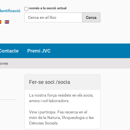
Cerca
només a la secció actual
dentificació
Cerca avançada…
Contacte
Premi JVC
noves
Fer-se soci /socia
La nostra força resideix en els socis,
amics i col·laboradors.
Vine i participa. Fes recerca en el
món de la Natura, l'Arqueologia o les
Ciències Socials.