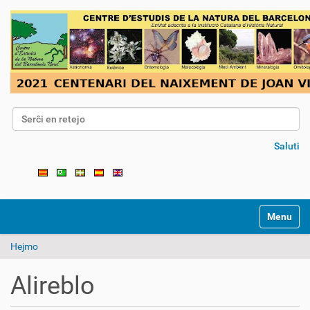
Serĉi en retejo
Detala serĉo...
Saluti
Toggle na
Hejmo
Alireblo