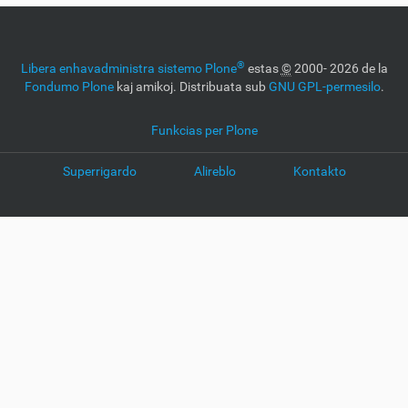
®
Libera enhavadministra sistemo Plone
estas
©
2000- 2026 de la
Fondumo Plone
kaj amikoj. Distribuata sub
GNU GPL-permesilo
.
Funkcias per Plone
Superrigardo
Alireblo
Kontakto