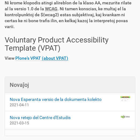
Ni krome klopodis atingi alireblon de la klaso AA, mezurite rilate
al la versio 1.0 de la
WCAG
. Ni tamen konscias, ke multaj el la
kontrolpunktoj de ${wcag2} estas subjektivaj, kaj kvankam ni
certas ke ni bone trafis ilin, en kelkaj kazoj la interpretoj povas
varii.
Voluntary Product Accessibility
Template (VPAT)
View
Plone's VPAT
(about VPAT)
Novaĵoj
Nova Esperanta versio de la dokumenta kolekto
2021-04-11
Nova retejo del Centre d'Estudis
2021-03-15