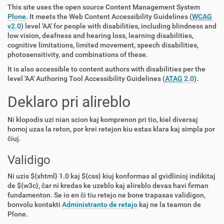
This site uses the open source Content Management System
Plone
. It meets the Web Content Accessibility Guidelines (
WCAG
v2.0
) level 'AA' for people with disabilities, including blindness and
low vision, deafness and hearing loss, learning disabilities,
cognitive limitations, limited movement, speech disabilities,
photosensitivity, and combinations of these.
It is also accessible to content authors with disabilities per the
level 'AA' Authoring Tool Accessibility Guidelines (
ATAG
2.0
).
Deklaro pri alireblo
Ni klopodis uzi nian scion kaj komprenon pri tio, kiel diversaj
homoj uzas la reton, por krei retejon kiu estas klara kaj simpla por
ĉiuj.
Validigo
Ni uzis ${xhtml} 1.0 kaj ${css} kiuj konformas al gvidlinioj indikitaj
de ${w3c}, ĉar ni kredas ke uzeblo kaj alireblo devas havi firman
fundamenton. Se io en ĉi tiu retejo ne bone trapasas validigon,
bonvolu kontakti
Administranto de retejo
kaj ne la teamon de
Plone.