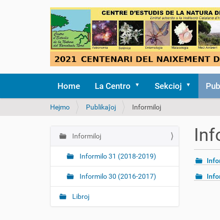
Home
La Centro
Sekcioj
Pub
V
Hejmo
Publikaĵoj
Informiloj
i
e
Inf
s
Informiloj
N
t
a
a
Informilo 31 (2018-2019)
Info
v
s
i
ĉ
Informilo 30 (2016-2017)
Info
i
g
t
Libroj
a
i
d
e