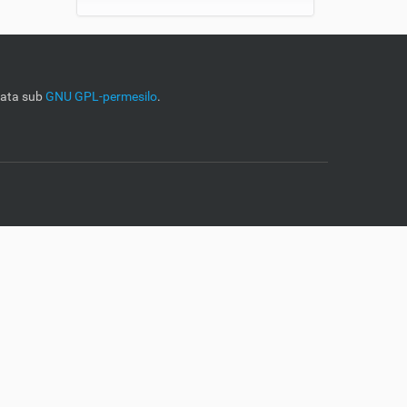
uata sub
GNU GPL-permesilo
.