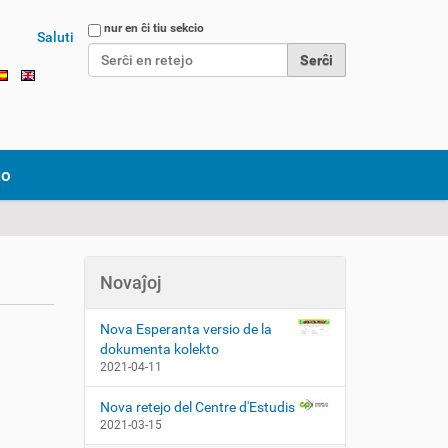
Serĉi en retejo
nur en ĉi tiu sekcio
Saluti
Detala serĉo...
to
Novaĵoj
Nova Esperanta versio de la
dokumenta kolekto
2021-04-11
Nova retejo del Centre d'Estudis
2021-03-15