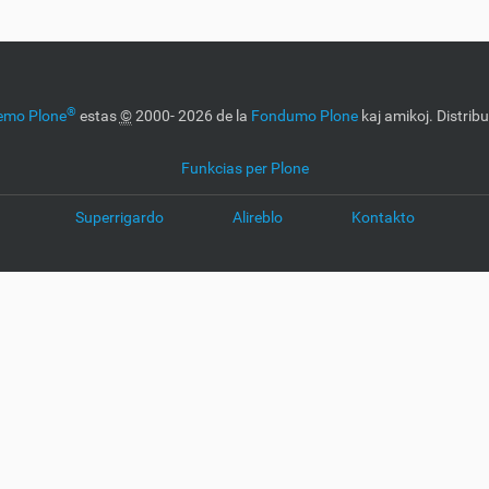
®
temo Plone
estas
©
2000- 2026 de la
Fondumo Plone
kaj amikoj. Distrib
Funkcias per Plone
Superrigardo
Alireblo
Kontakto