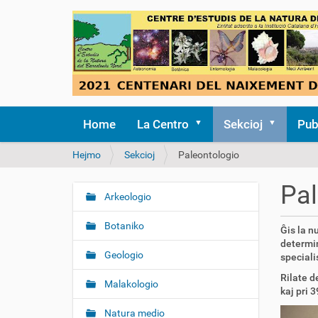
Home
La Centro
Sekcioj
Pub
V
Hejmo
Sekcioj
Paleontologio
i
e
Pal
s
Arkeologio
N
t
a
a
Botaniko
Ĝis la n
v
s
determin
i
ĉ
Geologio
speciali
i
g
Rilate d
t
Malakologio
a
kaj pri 
i
d
e
Natura medio