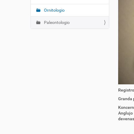
o
:
Ornitologio
Paleontologio
Registro
Granda p
Koncerne
Anglujo 
devenas 