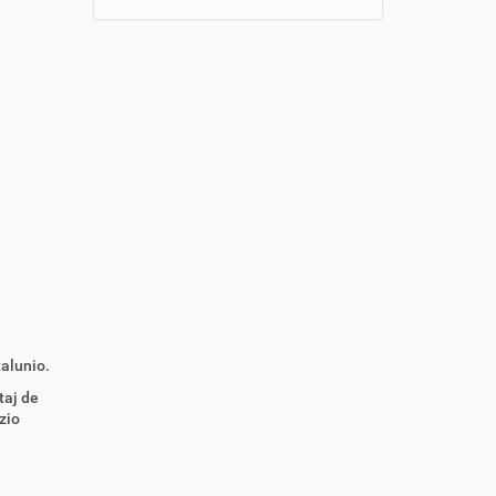
talunio.
taj de
zio