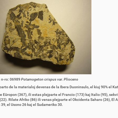
 n-ro: 06989
Potamogeton crispus var. Plioceno
arto de la materialoj devenas de la Ibera Duoninsulo, el kiuj 90% el Ka
 Eŭropon (367), ili estas plejparte el Francio (173) kaj Italio (95), sekvi
(22). Rilate Afriko (86) ili venas plejparte el Okcidenta Saharo (26), El A
39, el Usono 26 kaj el Sudameriko 30.