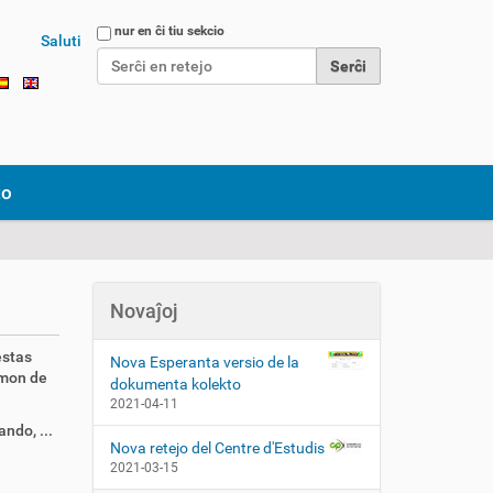
Serĉi en retejo
nur en ĉi tiu sekcio
Saluti
Detala serĉo...
to
Novaĵoj
estas
Nova Esperanta versio de la
rmon de
dokumenta kolekto
2021-04-11
ndo, ...
Nova retejo del Centre d'Estudis
2021-03-15