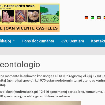
likaĵoj
Fons dockumenta
JVC Centjara
Kontak
eontologio
una momento la enhavon konsistigas el 13 006 registroj, el kiuj 12 031 
itaj (genro kaj specio), kaj 975 estas nedeterminitaj aŭ atendas konfi
stoj.
evelokon (konfirmitan), pri 12 616 specimenoj certas loko, komunumo, la
390 specimenoj, ne eblis garantii ilian develokon.