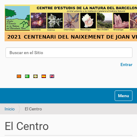
Buscar
Búsqueda Avanzada…
Entrar
Toggle na
Inicio
El Centro
El Centro