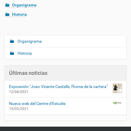
Organigrama
Historia
Organigrama
N
a
Historia
v
e
g
Últimas noticias
a
c
Exposición "Joan Vicente Castells, l'home de la cartera"
12/04/2021
i
ó
Nueva web del Centre d'Estudis
n
15/03/2021