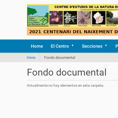
Home
El Centro
Secciones
P
U
Inicio
Fondo documental
s
t
Fondo documental
e
d
e
Actualmente no hay elementos en esta carpeta.
s
t
á
a
q
u