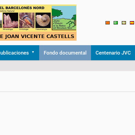
ublicaciones
Fondo documental
Centenario JVC