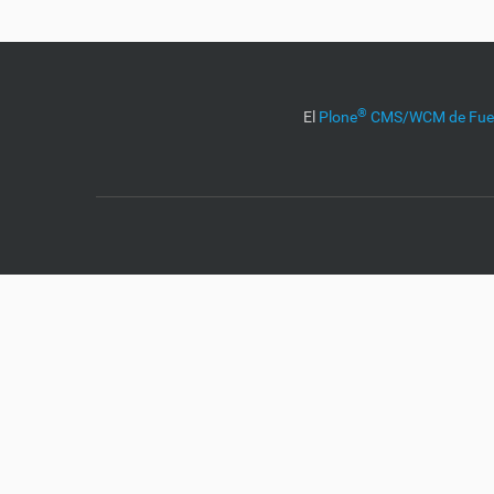
í
:
®
El
Plone
CMS/WCM de Fuen