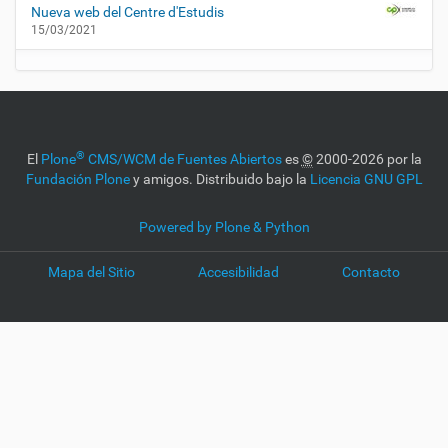
Nueva web del Centre d'Estudis
15/03/2021
®
El
Plone
CMS/WCM de Fuentes Abiertos
es
©
2000-2026 por la
Fundación Plone
y amigos. Distribuido bajo la
Licencia GNU GPL
Powered by Plone & Python
Mapa del Sitio
Accesibilidad
Contacto