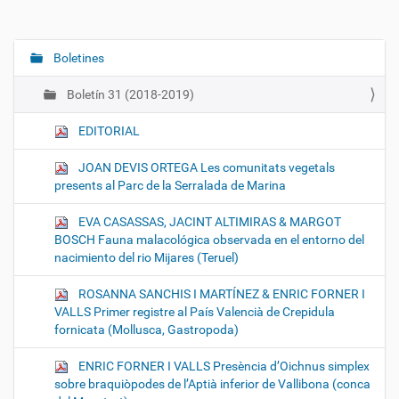
Boletines
N
a
Boletín 31 (2018-2019)
v
e
EDITORIAL
g
JOAN DEVIS ORTEGA Les comunitats vegetals
a
presents al Parc de la Serralada de Marina
c
i
EVA CASASSAS, JACINT ALTIMIRAS & MARGOT
ó
BOSCH Fauna malacológica observada en el entorno del
nacimiento del rio Mijares (Teruel)
n
ROSANNA SANCHIS I MARTÍNEZ & ENRIC FORNER I
VALLS Primer registre al País Valencià de Crepidula
fornicata (Mollusca, Gastropoda)
ENRIC FORNER I VALLS Presència d’Oichnus simplex
sobre braquiòpodes de l’Aptià inferior de Vallibona (conca