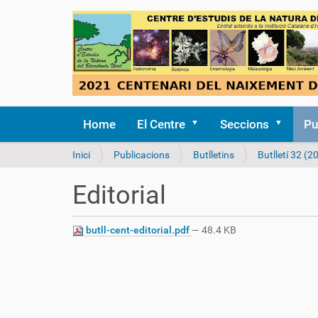
Home
El Centre
Seccions
Pu
S
Inici
Publicacions
Butlletins
Butlletí 32 (2
o
u
Editorial
a
:
butll-cent-editorial.pdf
— 48.4 KB