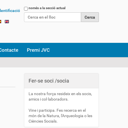
Cerca
només a la secció actual
dentificació
Cerca avançada…
Contacte
Premi JVC
Fer-se soci /socia
La nostra força resideix en els socis,
amics i col·laboradors.
Vine i participa. Fes recerca en el
món de la Natura, l'Arqueologia o les
Ciències Socials.