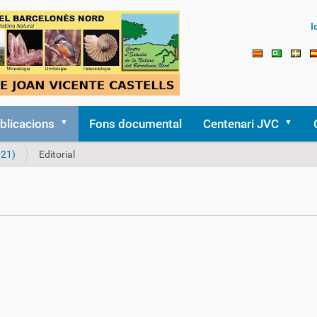
I
blicacions
Fons documental
Centenari JVC
021)
Editorial