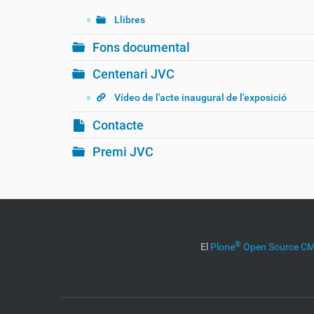
Llibres
Fons documental
Centenari JVC
Vídeo de l'acte inaugural de l'exposició
Contacte
Premi JVC
®
El
Plone
Open Source 