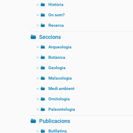
Història
On som?
Recerca
Seccions
Arqueologia
Botànica
Geologia
Malacologia
Medi ambient
Ornitologia
Paleontologia
Publicacions
Butlletins