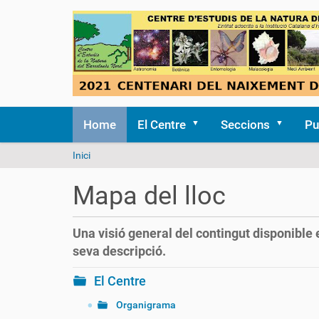
Home
El Centre
Seccions
Pu
S
Inici
o
u
Mapa del lloc
a
:
Una visió general del contingut disponible 
seva descripció.
El Centre
Organigrama