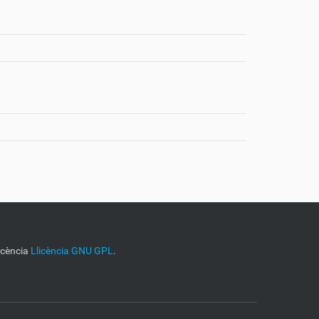
licència
Llicència GNU GPL
.