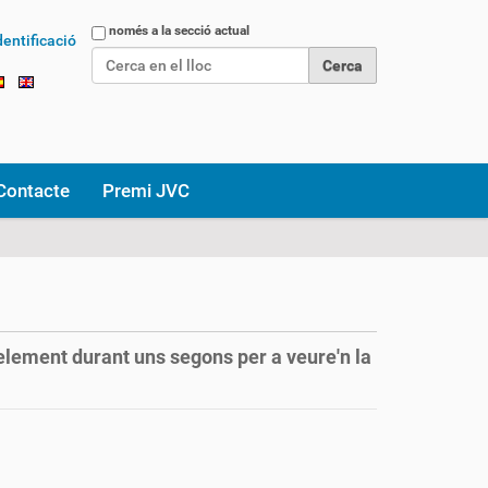
Cerca
només a la secció actual
dentificació
Cerca avançada…
Contacte
Premi JVC
 element durant uns segons per a veure'n la