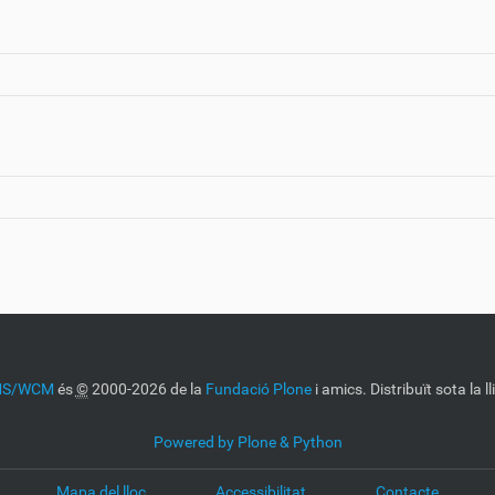
CMS/WCM
és
©
2000-2026 de la
Fundació Plone
i amics. Distribuït sota la l
Powered by Plone & Python
Mapa del lloc
Accessibilitat
Contacte