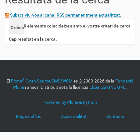
Subscriviu-vos al canal RSS permanentment actualitzat.
0
elements coincideixen amb el vostre criteri de cerca
Ordena per
rellevància
data (més recent primer)
alfa
Cap resultat en la cerca.
®
El
Plone
Open Source CMS/WCM
és
©
2000-2026 de la
Fundació
Plone
i amics. Distribuït sota la llicència
Llicència GNU GPL
.
Powered by Plone & Python
Mapa del lloc
Accessibilitat
Contacte