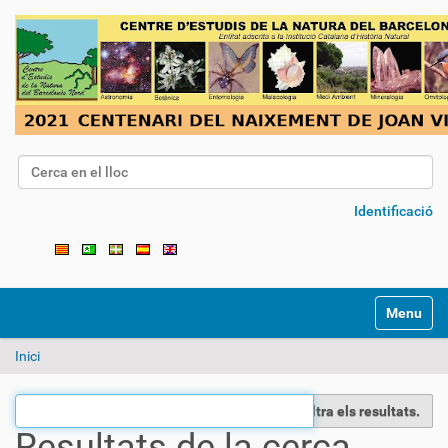
Cerca
Cerca avançada…
Identificació
Toggle na
Inici
Filtra els resultats.
Resultats de la cerca