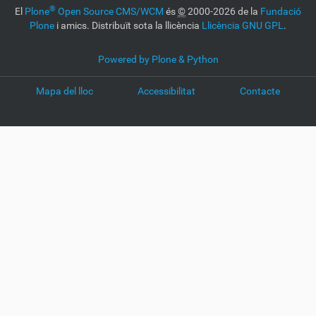
®
El
Plone
Open Source CMS/WCM
és
©
2000-2026 de la
Fundació
Plone
i amics. Distribuït sota la llicència
Llicència GNU GPL
.
Powered by Plone & Python
Mapa del lloc
Accessibilitat
Contacte