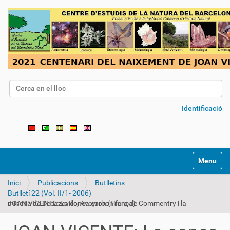
Cerca
Cerca avançada…
Identificació
Toggle na
Inici
Publicacions
Butlletins
Butlletí 22 (Vol. II/1- 2006)
JOAN VICENTE: La conca carbonífera de Commentry i la mineria de Decazeville, Aveyron (França)