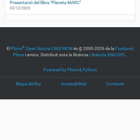
Presentació del llibre "Planeta MARC"
03/12/2025
®
El
Plone
Open Source CMS/WCM
és
©
2000-2026 de la
Fundació
Plone
i amics. Distribuït sota la llicència
Llicència GNU GPL
.
Powered by Plone & Python
Mapa del lloc
Accessibilitat
Contacte