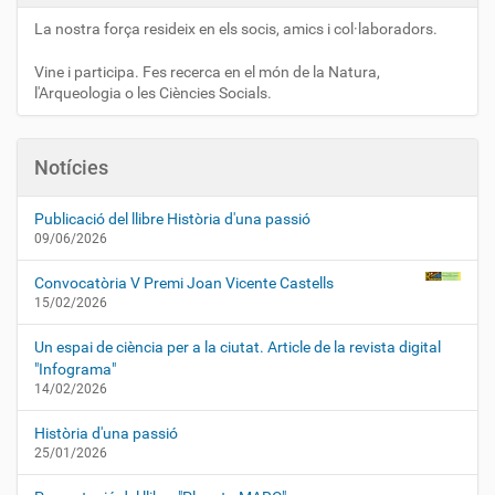
p
e
La nostra força resideix en els socis, amics i col·laboradors.
r
a
Vine i participa. Fes recerca en el món de la Natura,
v
l'Arqueologia o les Ciències Socials.
i
s
u
a
Notícies
l
i
t
Publicació del llibre Història d'una passió
z
09/06/2026
a
r
Convocatòria V Premi Joan Vicente Castells
l
15/02/2026
a
i
m
Un espai de ciència per a la ciutat. Article de la revista digital
a
"Infograma"
t
14/02/2026
g
e
Història d'una passió
a
25/01/2026
m
i
d