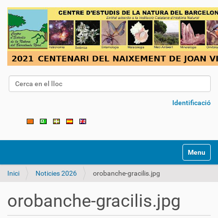
Cerca
Cerca avançada…
Identificació
Toggle na
Inici
Noticies 2026
orobanche-gracilis.jpg
orobanche-gracilis.jpg