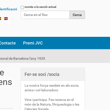
Cerca
només a la secció actual
dentificació
Cerca avançada…
Contacte
Premi JVC
cional de Barcelona l'any 1929.
de
Fer-se soci /socia
gens
La nostra força resideix en els socis,
amics i col·laboradors.
Vine i participa. Fes recerca en el
món de la Natura, l'Arqueologia o les
Ciències Socials.