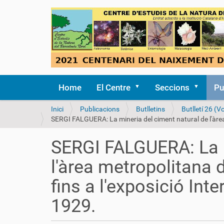
Home
El Centre
Seccions
Pu
S
Inici
Publicacions
Butlletins
Butlletí 26 (Vo
o
SERGI FALGUERA: La mineria del ciment natural de l'àrea 
u
a
SERGI FALGUERA: La m
:
l'àrea metropolitana 
fins a l'exposició Int
1929.