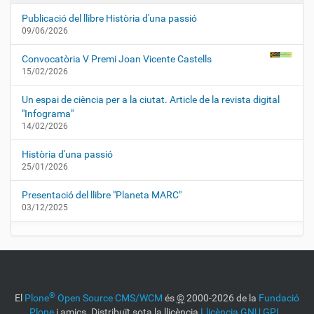
Publicació del llibre Història d'una passió
09/06/2026
Convocatòria V Premi Joan Vicente Castells
15/02/2026
Un espai de ciència per a la ciutat. Article de la revista digital
"Infograma"
14/02/2026
Història d'una passió
25/01/2026
Presentació del llibre "Planeta MARC"
03/12/2025
®
El
Plone
Open Source CMS/WCM
és
©
2000-2026 de la
Fundació
Plone
i amics. Distribuït sota la llicència
Llicència GNU GPL
.