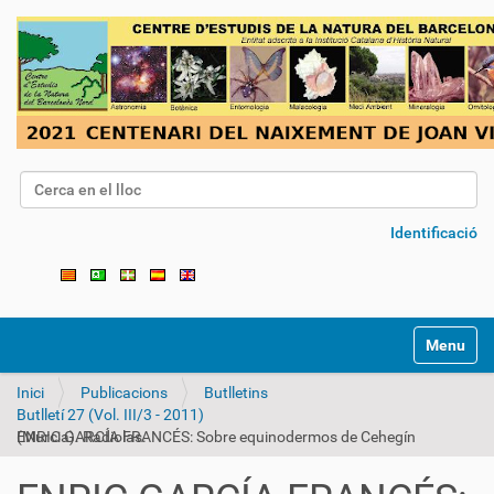
Cerca
Cerca avançada…
Identificació
Toggle na
Inici
Publicacions
Butlletins
Butlletí 27 (Vol. III/3 - 2011)
ENRIC GARCÍA FRANCÉS: Sobre equinodermos de Cehegín (Murcia). Radiolas.