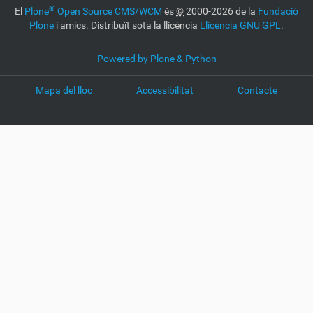
®
El
Plone
Open Source CMS/WCM
és
©
2000-2026 de la
Fundació
Plone
i amics. Distribuït sota la llicència
Llicència GNU GPL
.
Powered by Plone & Python
Mapa del lloc
Accessibilitat
Contacte