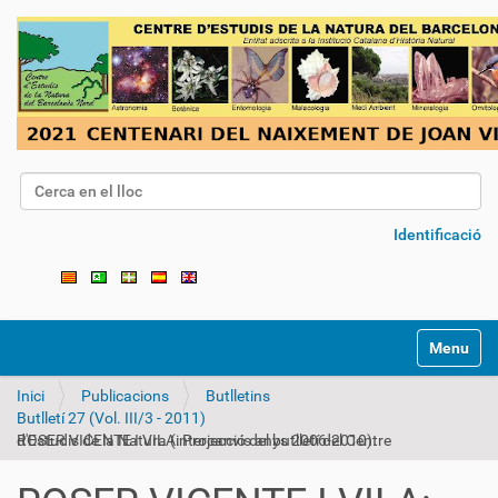
Cerca
Cerca avançada…
Identificació
Toggle na
Inici
Publicacions
Butlletins
Butlletí 27 (Vol. III/3 - 2011)
ROSER VICENTE I VILA: Projecció del butlletí del Centre d'Estudis de la Natura (intercanvis anys 2006-2010).