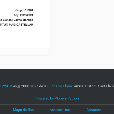
CMS/WCM
és
©
2000-2026 de la
Fundació Plone
i amics. Distribuït sota la l
Powered by Plone & Python
Mapa del lloc
Accessibilitat
Contacte