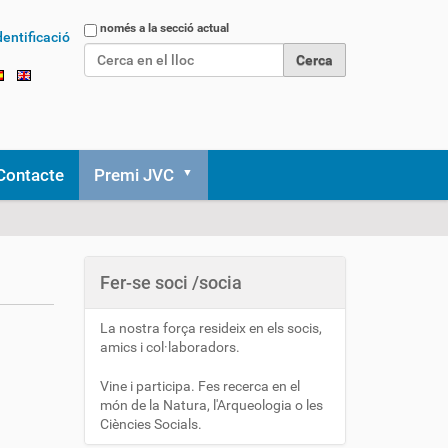
Cerca
només a la secció actual
dentificació
Cerca avançada…
Contacte
Premi JVC
Fer-se soci /socia
La nostra força resideix en els socis,
amics i col·laboradors.
Vine i participa. Fes recerca en el
món de la Natura, l'Arqueologia o les
Ciències Socials.