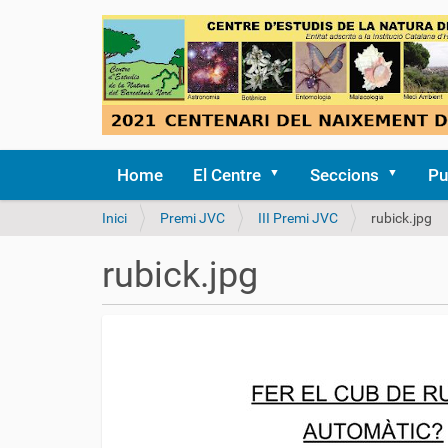
Home
El Centre
Seccions
Pu
S
Inici
Premi JVC
III Premi JVC
rubick.jpg
o
u
rubick.jpg
a
: