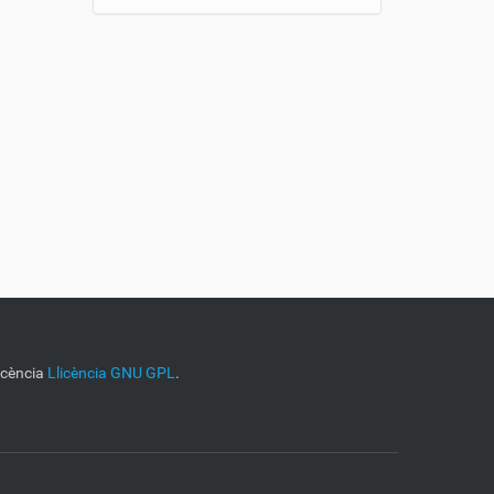
licència
Llicència GNU GPL
.